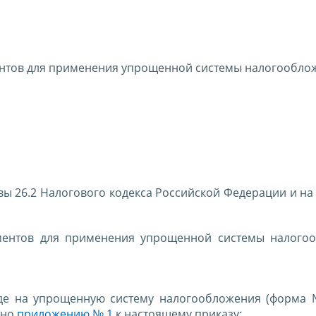
ентов для применения упрощенной системы налогообло
авы 26.2 Налогового кодекса Российской Федерации и н
ентов для применения упрощенной системы налого
оде на упрощенную систему налогообложения (форма №
сно
приложению № 1
к настоящему приказу;