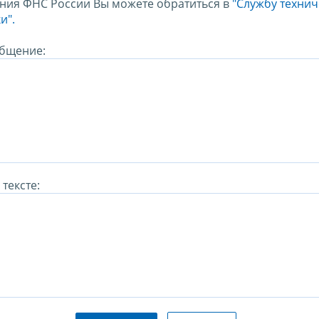
ния ФНС России Вы можете обратиться в
"Службу техни
и".
бщение:
тексте: