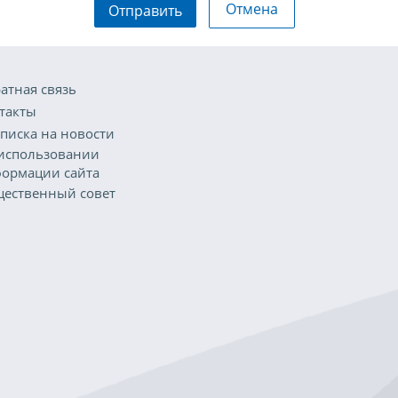
Отмена
Отправить
атная связь
такты
писка на новости
использовании
ормации сайта
ественный совет