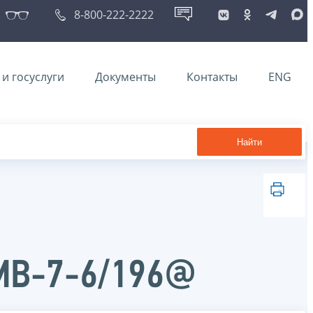
8-800-222-2222
и госуслуги
Документы
Контакты
ENG
Найти
ММВ-7-6/196@