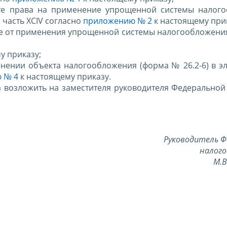
ате права на применение упрощенной системы налог
) часть XCIV согласно
приложению № 2
к настоящему при
азе от применения упрощенной системы налогообложени
у приказу;
енении объекта налогообложения (форма № 26.2-6) в э
 № 4
к настоящему приказу.
а возложить на заместителя руководителя Федеральной
Руководитель Ф
налого
М.