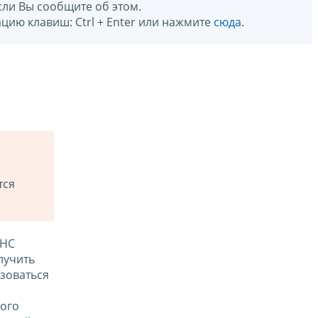
сли Вы сообщите об этом.
цию клавиш: Ctrl + Enter или нажмите
сюда
.
тся
ФНС
лучить
зоваться
ого