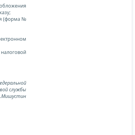
ообложения
казу;
я (форма №
лектронном
 налоговой
едеральной
вой службы
В.Мишустин