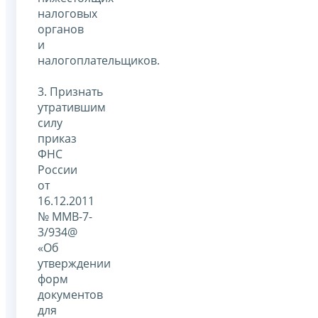
налоговых
органов
и
налогоплательщиков.
3. Признать
утратившим
силу
приказ
ФНС
России
от
16.12.2011
№ ММВ-7-
3/934@
«Об
утверждении
форм
документов
для