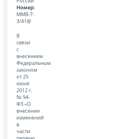
России
Номер:
ММВ-7-
3/41@
В
связи
с
внесением
Федеральным
законом
от 25
июня
2012 г.
№ 94-
ФЗ «О
внесении
изменений
в
части
первую