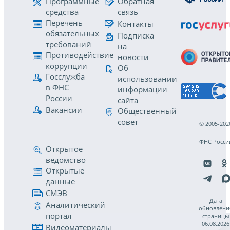
Программные
Обратная
средства
связь
Перечень
Контакты
обязательных
Подписка
требований
на
Противодействие
новости
коррупции
Об
Госслужба
использовании
в ФНС
информации
России
сайта
Вакансии
Общественный
совет
© 2005-202
ФНС Росси
Открытое
ведомство
Открытые
данные
СМЭВ
Дата
Аналитический
обновлени
портал
страницы
06.08.2026
Видеоматериалы