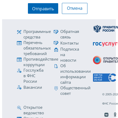
Отмена
Отправить
Программные
Обратная
средства
связь
Перечень
Контакты
обязательных
Подписка
требований
на
Противодействие
новости
коррупции
Об
Госслужба
использовании
в ФНС
информации
России
сайта
Вакансии
Общественный
совет
© 2005-202
ФНС Росси
Открытое
ведомство