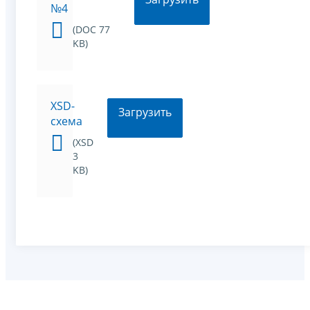
№4
(DOC 77
KB)
XSD-
Загрузить
схема
(XSD
3
KB)