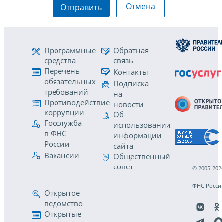
Отмена
Отправить
Программные
Обратная
средства
связь
Перечень
Контакты
обязательных
Подписка
требований
на
Противодействие
новости
коррупции
Об
Госслужба
использовании
в ФНС
информации
России
сайта
Вакансии
Общественный
совет
© 2005-202
ФНС Росси
Открытое
ведомство
Открытые