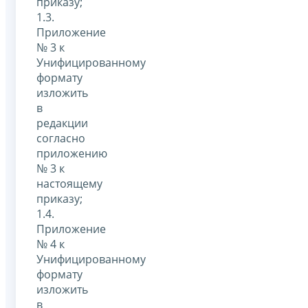
приказу;
1.3.
Приложение
№ 3 к
Унифицированному
формату
изложить
в
редакции
согласно
приложению
№ 3 к
настоящему
приказу;
1.4.
Приложение
№ 4 к
Унифицированному
формату
изложить
в