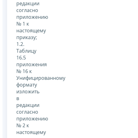
редакции
согласно
приложению
№ 1 к
настоящему
приказу;
1.2.
Таблицу
16.5
приложения
№ 16 к
Унифицированному
формату
изложить
в
редакции
согласно
приложению
№ 2 к
настоящему