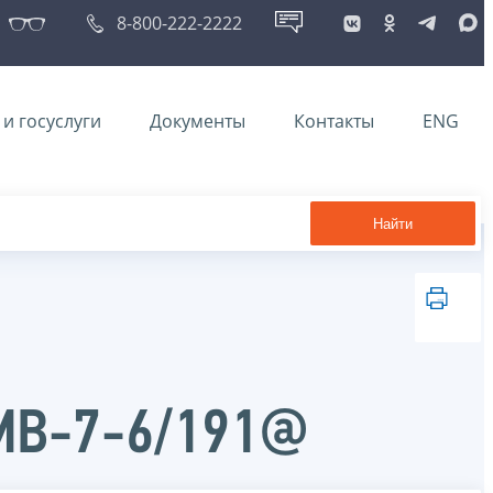
8-800-222-2222
и госуслуги
Документы
Контакты
ENG
Найти
ММВ-7-6/191@