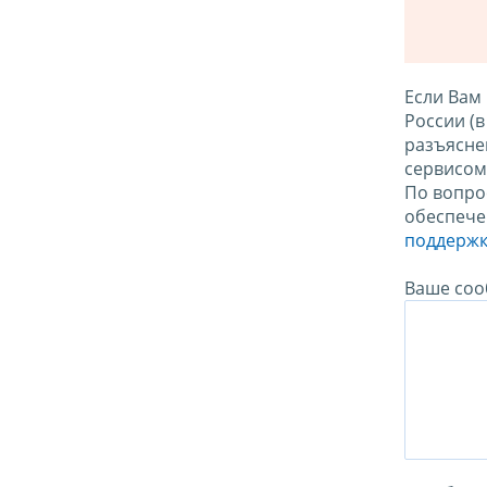
Если Вам
России (
разъясне
сервисо
По вопро
обеспече
поддержк
Ваше соо