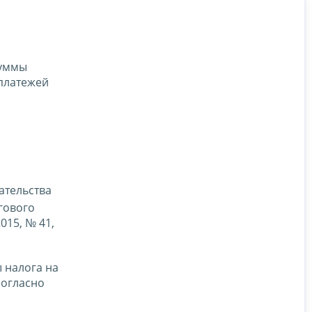
суммы
платежей
ательства
гового
015, № 41,
 налога на
согласно