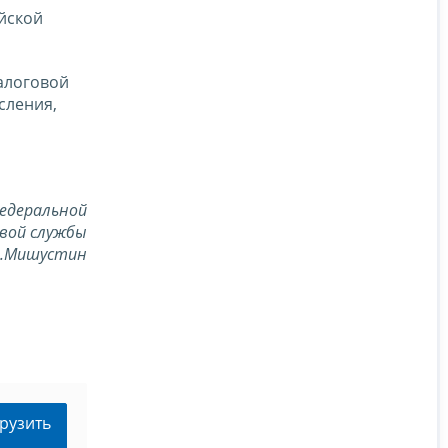
йской
алоговой
сления,
едеральной
вой службы
В.Мишустин
рузить