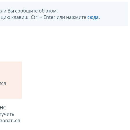
сли Вы сообщите об этом.
цию клавиш: Ctrl + Enter или нажмите
сюда
.
тся
ФНС
лучить
зоваться