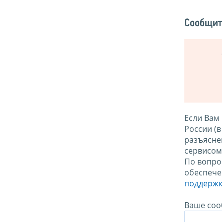
Сообщит
Если Вам
России (
разъясне
сервисо
По вопро
обеспече
поддержк
Ваше соо