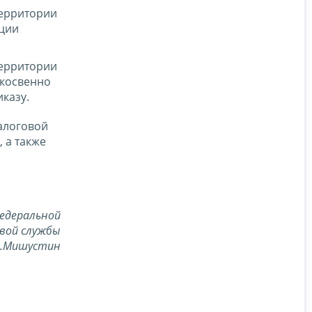
территории
ации
территории
 косвенно
казу.
алоговой
 а также
едеральной
вой службы
В.Мишустин