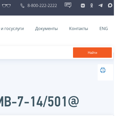
8-800-222-2222
и госуслуги
Документы
Контакты
ENG
Найти
ММВ-7-14/501@