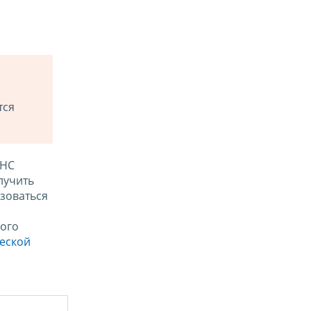
тся
ФНС
лучить
зоваться
ого
ческой