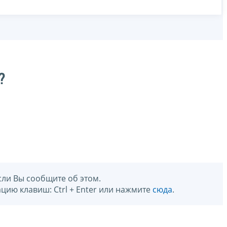
?
сли Вы сообщите об этом.
цию клавиш: Ctrl + Enter или нажмите
сюда
.