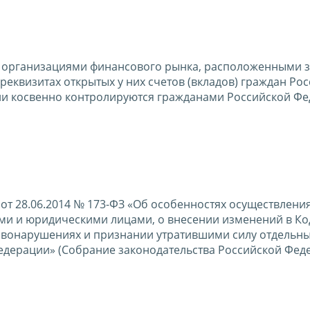
организациями финансового рынка, расположенными з
еквизитах открытых у них счетов (вкладов) граждан Ро
ли косвенно контролируются гражданами Российской Ф
 от 28.06.2014 № 173-ФЗ «Об особенностях осуществлени
и и юридическими лицами, о внесении изменений в Ко
авонарушениях и признании утратившими силу отдельн
едерации» (Собрание законодательства Российской Фед