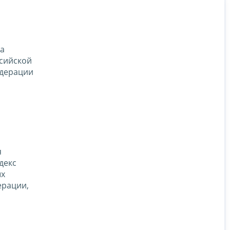
а
ссийской
едерации
я
декс
ых
ерации,