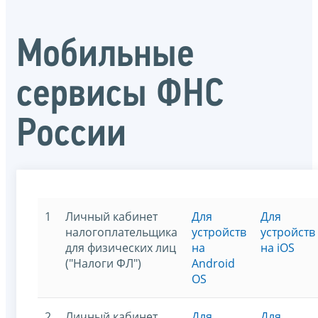
Мобильные
сервисы ФНС
России
1
Личный кабинет
Для
Для
налогоплательщика
устройств
устройств
для физических лиц
на
на iOS
("Налоги ФЛ")
Android
OS
2
Личный кабинет
Для
Для