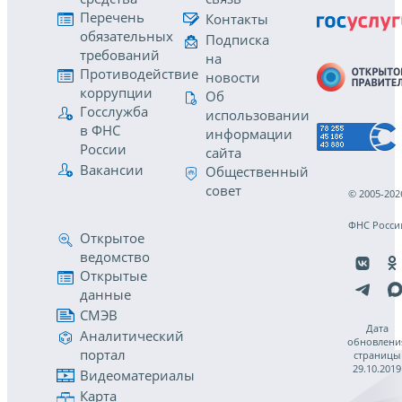
Перечень
Контакты
обязательных
Подписка
требований
на
Противодействие
новости
коррупции
Об
Госслужба
использовании
в ФНС
информации
России
сайта
Вакансии
Общественный
совет
© 2005-202
ФНС Росси
Открытое
ведомство
Открытые
данные
СМЭВ
Дата
Аналитический
обновлени
портал
страницы
29.10.2019
Видеоматериалы
Карта