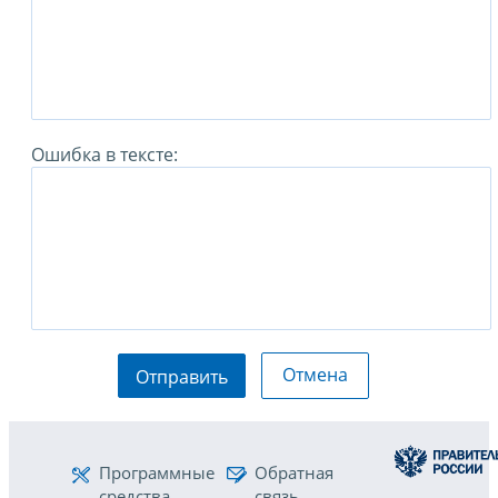
Ошибка в тексте:
Отмена
Отправить
Программные
Обратная
средства
связь