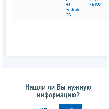
на
на iOS
Android
OS
Нашли ли Вы нужную
информацию?
Нет
Да