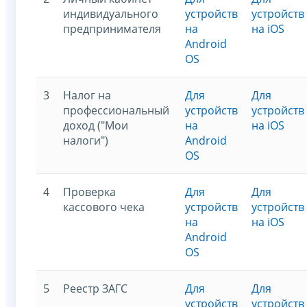
индивидуального
устройств
устройств
предпринимателя
на
на iOS
Android
OS
3
Налог на
Для
Для
профессиональный
устройств
устройств
доход ("Мои
на
на iOS
налоги")
Android
OS
4
Проверка
Для
Для
касcового чека
устройств
устройств
на
на iOS
Android
OS
5
Реестр ЗАГС
Для
Для
устройств
устройств