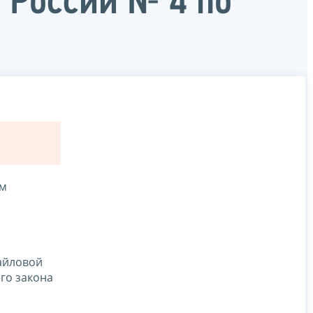
 России № 4 по
ом
хайловой
го закона