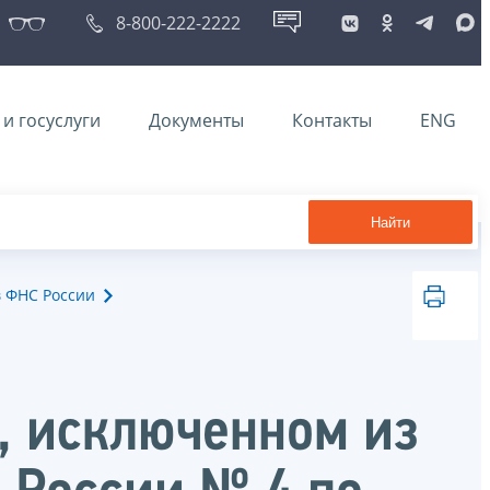
8-800-222-2222
и госуслуги
Документы
Контакты
ENG
Найти
в ФНС России
 исключенном из