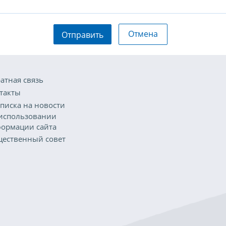
Отмена
Отправить
атная связь
такты
писка на новости
использовании
ормации сайта
ественный совет