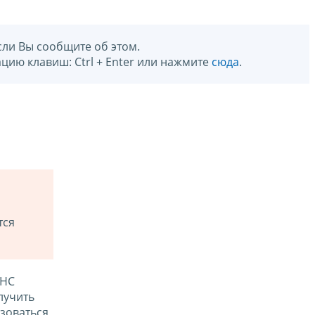
сли Вы сообщите об этом.
цию клавиш: Ctrl + Enter или нажмите
сюда
.
тся
ФНС
лучить
зоваться