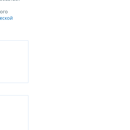
ого
ческой