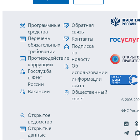
Программные
Обратная
средства
связь
Перечень
Контакты
обязательных
Подписка
требований
на
Противодействие
новости
коррупции
Об
Госслужба
использовании
в ФНС
информации
России
сайта
Вакансии
Общественный
совет
© 2005-202
ФНС Росси
Открытое
ведомство
Открытые
данные