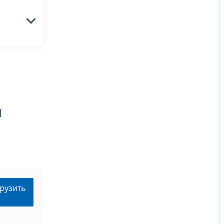
я
рузить