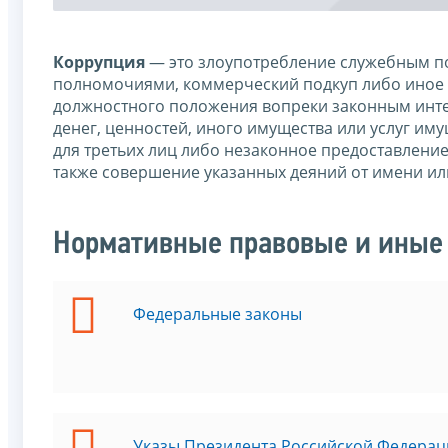
Коррупция
— это злоупотребление служебным по
полномочиями, коммерческий подкуп либо иное 
должностного положения вопреки законным интер
денег, ценностей, иного имущества или услуг им
для третьих лиц либо незаконное предоставлени
также совершение указанных деяний от имени ил
Нормативные правовые и иные 
Федеральные законы
Указы Президента Российской Федерац