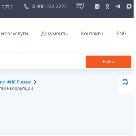
8-800-222-2222
и госуслуги
Документы
Контакты
ENG
Найти
ии ФНС России
твие коррупции