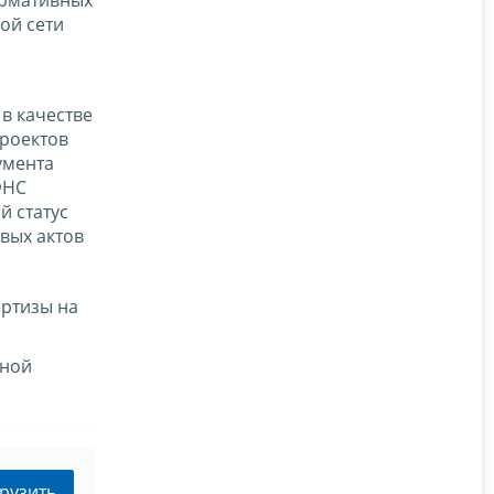
ой сети
в качестве
роектов
умента
ФНС
й статус
вых актов
ертизы на
нной
рузить