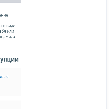
ение
ы в виде
ебя или
ицами, а
рупции
овые