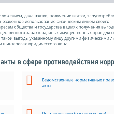
ложением, дача взятки, получение взятки, злоупотребл
незаконное использование физическим лицом своего
есам общества и государства в целях получения выгод
ущественного характера, иных имущественных прав для с
е такой выгоды указанному лицу другими физическими л
и в интересах юридического лица.
акты в сфере противодействия кор
Ведомственные нормативные прав
акты
ии
Постановления (распоряжения)