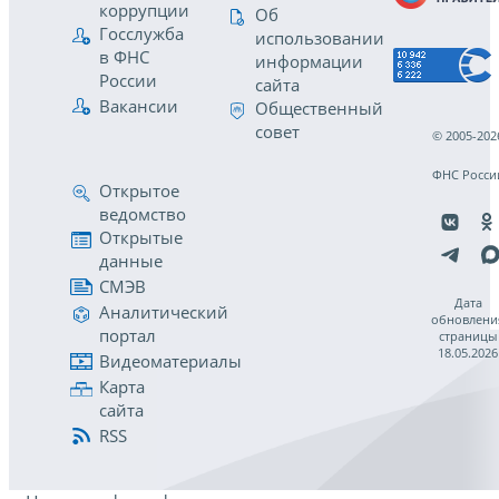
коррупции
Об
Госслужба
использовании
в ФНС
информации
России
сайта
Вакансии
Общественный
совет
© 2005-202
ФНС Росси
Открытое
ведомство
Открытые
данные
СМЭВ
Дата
Аналитический
обновлени
портал
страницы
18.05.2026
Видеоматериалы
Карта
сайта
RSS