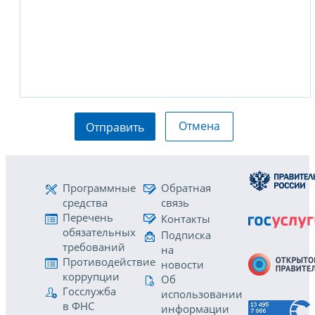
Отмена
Отправить
Программные
Обратная
средства
связь
Перечень
Контакты
обязательных
Подписка
требований
на
Противодействие
новости
коррупции
Об
Госслужба
использовании
в ФНС
информации