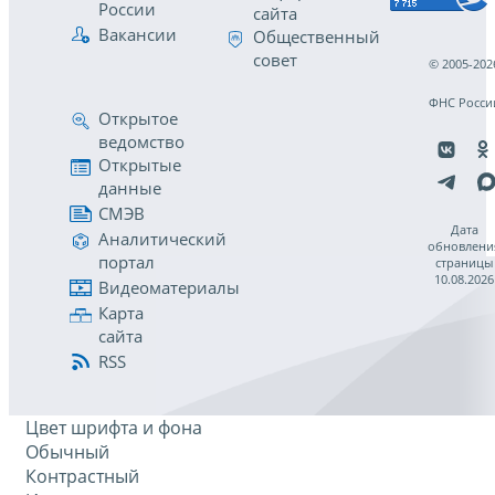
России
сайта
Вакансии
Общественный
совет
© 2005-202
ФНС Росси
Открытое
ведомство
Открытые
данные
СМЭВ
Дата
Аналитический
обновлени
портал
страницы
10.08.2026
Видеоматериалы
Карта
сайта
RSS
Цвет шрифта и фона
Обычный
Контрастный