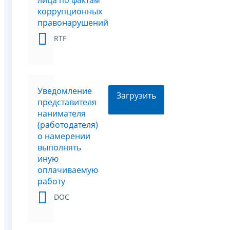
лица по фактам
коррупционных
правонарушений
RTF
Уведомление
Загрузить
представителя
нанимателя
(работодателя)
о намерении
выполнять
иную
оплачиваемую
работу
DOC