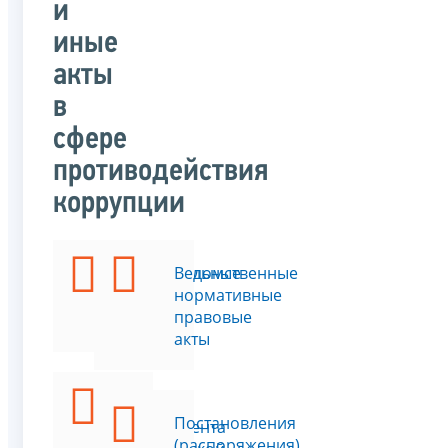
и
иные
акты
в
сфере
противодействия
коррупции
Федеральные
Ведомственные
законы
нормативные
правовые
акты
Указы
Постановления
Президента
(распоряжения)