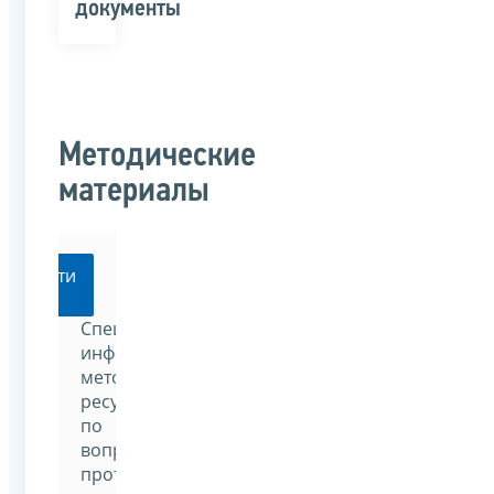
документы
Методические
материалы
Перейти
Специализированный
информационно-
методический
ресурс
по
вопросам
противодействия