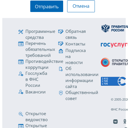
Отмена
Отправить
Программные
Обратная
средства
связь
Перечень
Контакты
обязательных
Подписка
требований
на
Противодействие
новости
коррупции
Об
Госслужба
использовании
в ФНС
информации
России
сайта
Вакансии
Общественный
совет
© 2005-202
ФНС Росси
Открытое
ведомство
Открытые