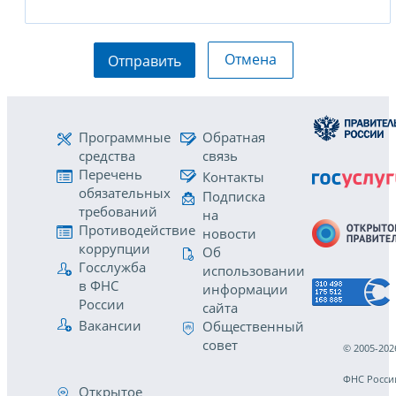
Отмена
Отправить
Программные
Обратная
средства
связь
Перечень
Контакты
обязательных
Подписка
требований
на
Противодействие
новости
коррупции
Об
Госслужба
использовании
в ФНС
информации
России
сайта
Вакансии
Общественный
совет
© 2005-202
ФНС Росси
Открытое