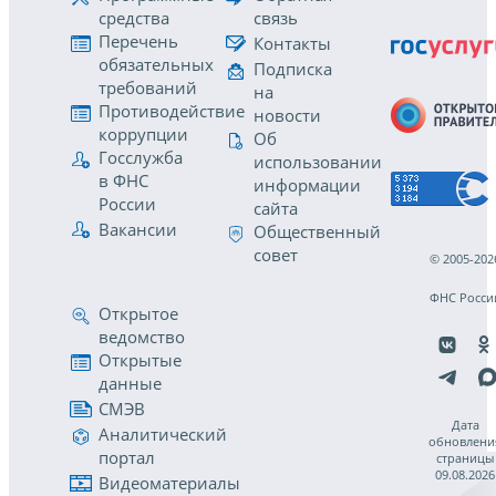
средства
связь
Перечень
Контакты
обязательных
Подписка
требований
на
Противодействие
новости
коррупции
Об
Госслужба
использовании
в ФНС
информации
России
сайта
Вакансии
Общественный
совет
© 2005-202
ФНС Росси
Открытое
ведомство
Открытые
данные
СМЭВ
Дата
Аналитический
обновлени
портал
страницы
09.08.2026
Видеоматериалы