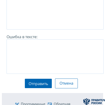
Ошибка в тексте:
Отмена
Отправить
Программные
Обратная