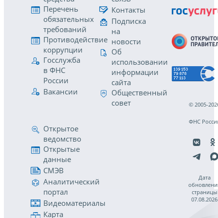
Перечень
Контакты
обязательных
Подписка
требований
на
Противодействие
новости
коррупции
Об
Госслужба
использовании
в ФНС
информации
России
сайта
Вакансии
Общественный
совет
© 2005-202
ФНС Росси
Открытое
ведомство
Открытые
данные
СМЭВ
Дата
Аналитический
обновлени
портал
страницы
07.08.2026
Видеоматериалы
Карта