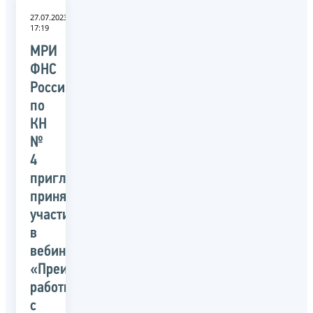
27.07.2023
17:19
МРИ
ФНС
России
по
КН
№
4
приглашает
принять
участие
в
вебинаре
«Преимущества
работы
с