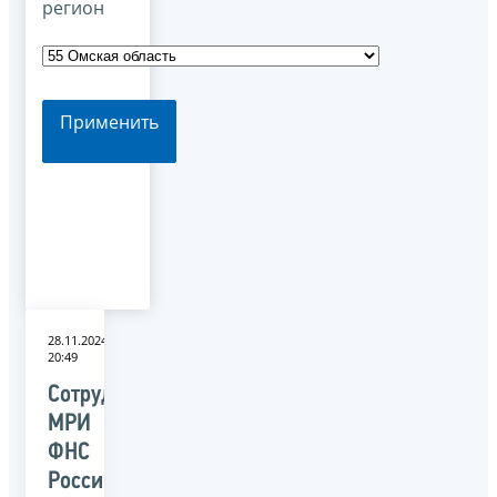
регион
Применить
28.11.2024
20:49
Сотрудники
МРИ
ФНС
России