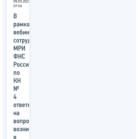
09.03.2023
07:54
В
рамках
вебинара
сотрудники
МРИ
ФНС
Росси
по
КН
№
4
ответят
на
вопросы,
возникающие
в