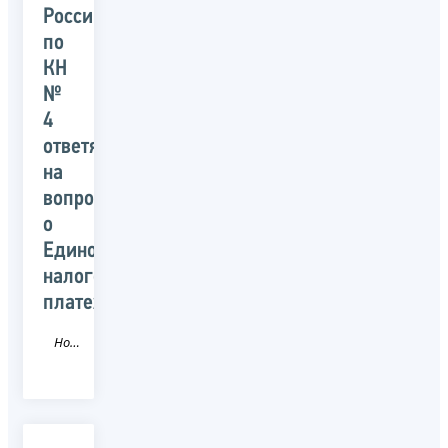
России
по
КН
№
4
ответят
на
вопросы
о
Едином
налоговом
платеже
Новость