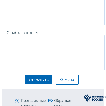
Ошибка в тексте:
Отмена
Отправить
Программные
Обратная
средства
связь