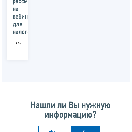
рассмотрят
на
вебинаре
для
налогоплательщиков
Новость
Нашли ли Вы нужную
информацию?
Нет
Да