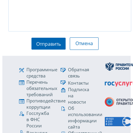
Отмена
Отправить
Программные
Обратная
средства
связь
Перечень
Контакты
обязательных
Подписка
требований
на
Противодействие
новости
коррупции
Об
Госслужба
использовании
в ФНС
информации
России
сайта
Вакансии