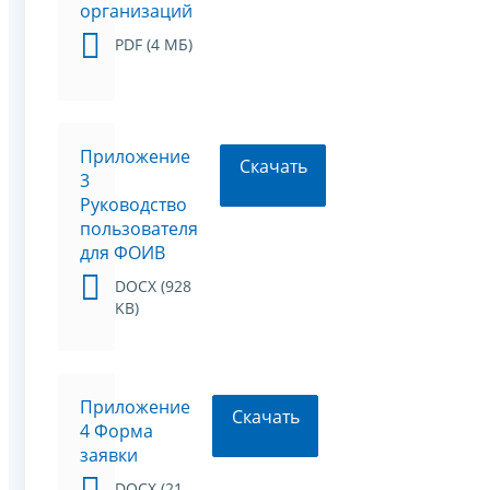
организаций
PDF (4 МБ)
Приложение
Скачать
3
Руководство
пользователя
для ФОИВ
DOCX (928
KB)
Приложение
Скачать
4 Форма
заявки
DOCX (21