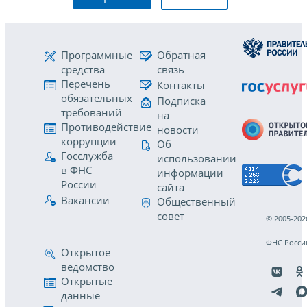
Программные
Обратная
средства
связь
Перечень
Контакты
обязательных
Подписка
требований
на
Противодействие
новости
коррупции
Об
Госслужба
использовании
в ФНС
информации
России
сайта
Вакансии
Общественный
совет
© 2005-202
ФНС Росси
Открытое
ведомство
Открытые
данные