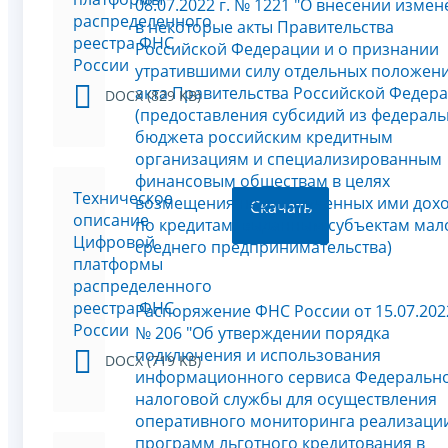
08.07.2022 г. № 1221 "О внесении изме
распределенного
в некоторые акты Правительства
реестра ФНС
Российской Федерации и о признании
России
утратившими силу отдельных положен
акта Правительства Российской Федер
DOCX (829 KB)
(предоставления субсидий из федерал
бюджета российским кредитным
организациям и специализированным
финансовым обществам в целях
Техническое
возмещения недополученных ими дох
Скачать
описание
по кредитам, выданным субъектам мал
Цифровой
среднего предпринимательства)
платформы
распределенного
реестра ФНС
Распоряжение ФНС России от 15.07.2022
России
№ 206 "Об утверждении порядка
подключения и использования
DOCX (719 KB)
информационного сервиса Федеральн
налоговой службы для осуществления
оперативного мониторинга реализаци
программ льготного кредитования в