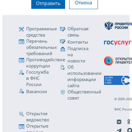
Отмена
Отправить
Программные
Обратная
средства
связь
Перечень
Контакты
обязательных
Подписка
требований
на
Противодействие
новости
коррупции
Об
Госслужба
использовании
в ФНС
информации
России
сайта
Вакансии
Общественный
совет
© 2005-202
ФНС Росси
Открытое
ведомство
Открытые