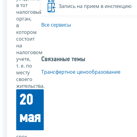
в тот
Запись на прием в инспекцию
налоговый
орган,
Все сервисы
в
котором
состоит
на
налоговом
учете,
Связанные темы
т. е. по
Трансфертное ценообразование
месту
своего
жительства.
20
мая
срок