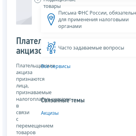
товары
Письма ФНС России, обязатель
для применения налоговыми
органами
Плательщики
Часто задаваемые вопросы
акцизов
Плательщиками
Все сервисы
акциза
признаются
лица,
признаваемые
налогоплательщиками
Связанные темы
в
связи
Акцизы
с
перемещением
товаров