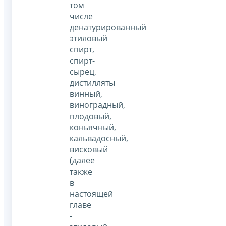
том
числе
денатурированный
этиловый
спирт,
спирт-
сырец,
дистилляты
винный,
виноградный,
плодовый,
коньячный,
кальвадосный,
висковый
(далее
также
в
настоящей
главе
-