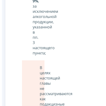
9%
,
за
исключением
алкогольной
продукции,
указанной
в
пп.
3
настоящего
пункта;
В
целях
настоящей
главы
не
рассматриваются
как
подакцизные