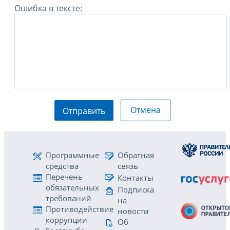
Ошибка в тексте:
Отмена
Отправить
Программные
Обратная
средства
связь
Перечень
Контакты
обязательных
Подписка
требований
на
Противодействие
новости
коррупции
Об