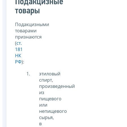
Подакцизные
товары
Подакцизными
товарами
признаются
(
ст.
181
НК
РФ
):
этиловый
спирт,
произведенный
из
пищевого
или
непищевого
сырья,
в