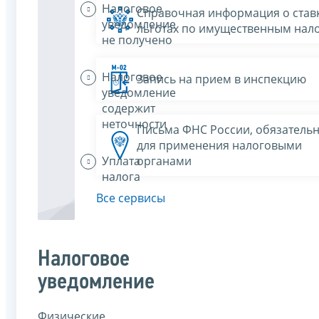
Налоговое
Справочная информация о ставк
уведомление
льготах по имущественным нал
не получено
Налоговое
Запись на прием в инспекцию
уведомление
содержит
неточности
Письма ФНС России, обязатель
для применения налоговыми
Уплата
органами
налога
Все сервисы
Налоговое
уведомление
Физические