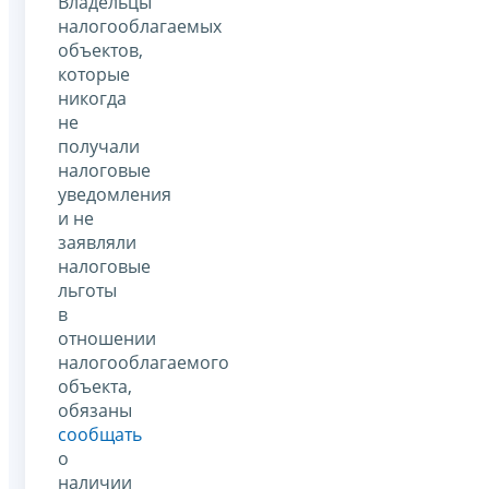
Владельцы
налогооблагаемых
объектов,
которые
никогда
не
получали
налоговые
уведомления
и не
заявляли
налоговые
льготы
в
отношении
налогооблагаемого
объекта,
обязаны
сообщать
о
наличии