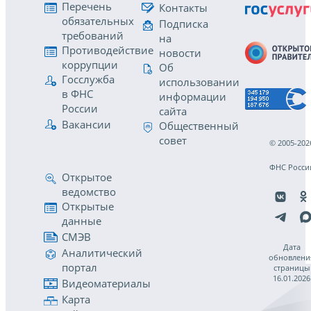
Перечень
Контакты
обязательных
Подписка
требований
на
Противодействие
новости
коррупции
Об
Госслужба
использовании
в ФНС
информации
России
сайта
Вакансии
Общественный
совет
© 2005-202
ФНС Росси
Открытое
ведомство
Открытые
данные
СМЭВ
Дата
Аналитический
обновлени
портал
страницы
16.01.2026
Видеоматериалы
Карта