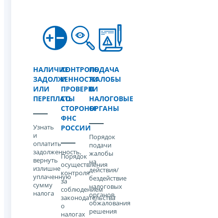
НАЛИЧИЕ
КОНТРОЛЬ
ПОДАЧА
ЗАДОЛЖЕННОСТИ
И
ЖАЛОБЫ
ИЛИ
ПРОВЕРКИ
В
ПЕРЕПЛАТЫ
СО
НАЛОГОВЫЕ
СТОРОНЫ
ОРГАНЫ
ФНС
Узнать
РОССИИ
и
Порядок
оплатить
подачи
задолженность,
жалобы
Порядок
вернуть
на
осуществления
излишне
действия/
контроля
уплаченную
бездействие
за
сумму
налоговых
соблюдением
налога
органов,
законодательства
обжалования
о
решения
налогах