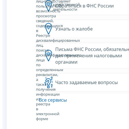
лиц»предоставляет
хозяйственной
Обратиться в ФНС России
пользователю
деятельности
возможность
просмотра
сведений,
содержащихся
Узнать о жалобе
в
Реестре
дисквалифицированных
лиц,
Письма ФНС России, обязатель
поиска
для применения налоговыми
дисквалифицированного
лица
органами
по
определенным
реквизитам,
а
Часто задаваемые вопросы
также
получения
информации
из
Все сервисы
реестра
в
электронной
форме