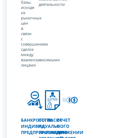
базы,
деятельности
исходя
из
рыночных
цен
в
связи
с
совершением
сделок
между
взаимозависимыми
лицами
БАНКРОТСТВО
СОГЛАСИЕ
ОТЧЕТ
ИНДИВИДУАЛЬНОГО
НА
О
ПРЕДПРИНИМАТЕЛЯ
ПРИЗНАНИЕ
ДВИЖЕНИИ