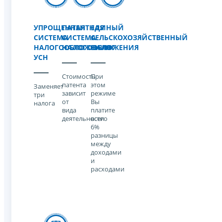
УПРОЩЕННАЯ
ПАТЕНТНАЯ
ЕДИНЫЙ
СИСТЕМА
СИСТЕМА
СЕЛЬСКОХОЗЯЙСТВЕННЫЙ
НАЛОГООБЛОЖЕНИЯ
НАЛОГООБЛОЖЕНИЯ
НАЛОГ
УСН
Стоимость
При
патента
этом
Заменяет
зависит
режиме
три
от
Вы
налога
вида
платите
деятельности
всего
6%
разницы
между
доходами
и
расходами