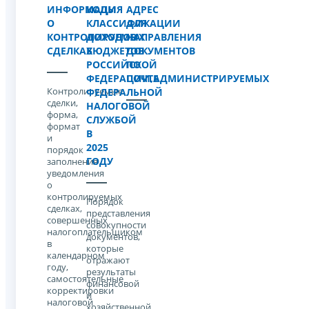
ИНФОРМАЦИЯ
КОДЫ
АДРЕС
О
КЛАССИФИКАЦИИ
ДЛЯ
КОНТРОЛИРУЕМЫХ
ДОХОДОВ
НАПРАВЛЕНИЯ
СДЕЛКАХ
БЮДЖЕТОВ
ДОКУМЕНТОВ
РОССИЙСКОЙ
ПО
ФЕДЕРАЦИИ,АДМИНИСТРИРУЕМЫХ
ПОЧТЕ
Контролируемые
ФЕДЕРАЛЬНОЙ
сделки,
НАЛОГОВОЙ
форма,
СЛУЖБОЙ
формат
В
и
2025
порядок
ГОДУ
заполнения
уведомления
о
контролируемых
Порядок
сделках,
представления
совершенных
совокупности
налогоплательщиком
документов,
в
которые
календарном
отражают
году,
результаты
самостоятельные
финансовой
корректировки
и
налоговой
хозяйственной