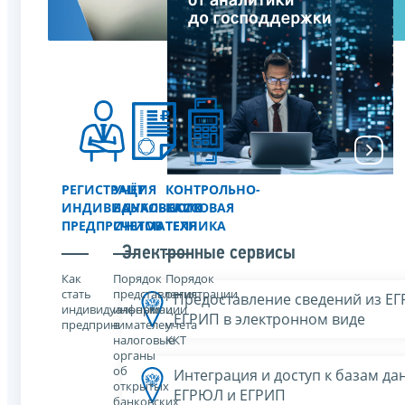
РЕГИСТРАЦИЯ
УЧЁТ
КОНТРОЛЬНО-
ИНДИВИДУАЛЬНОГО
БАНКОВСКИХ
КАССОВАЯ
ПРЕДПРИНИМАТЕЛЯ
СЧЕТОВ
ТЕХНИКА
Электронные сервисы
Как
Порядок
Порядок
стать
представления
регистрации
Предоставление сведений из Е
индивидуальным
информации
и
ЕГРИП в электронном виде
предпринимателем
в
учета
налоговые
ККТ
органы
об
Интеграция и доступ к базам да
открытых
ЕГРЮЛ и ЕГРИП
банковских