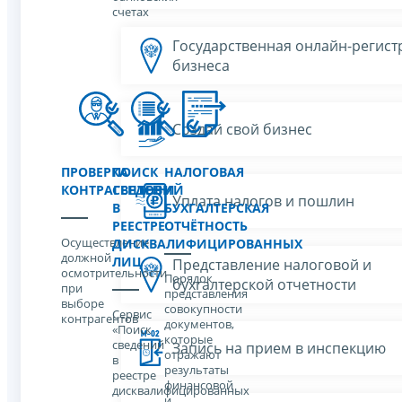
счетах
Государственная онлайн-регист
бизнеса
Создай свой бизнес
ПРОВЕРКА
ПОИСК
НАЛОГОВАЯ
КОНТРАГЕНТОВ
СВЕДЕНИЙ
И
Уплата налогов и пошлин
В
БУХГАЛТЕРСКАЯ
РЕЕСТРЕ
ОТЧЁТНОСТЬ
Осуществление
ДИСКВАЛИФИЦИРОВАННЫХ
должной
ЛИЦ
Представление налоговой и
осмотрительности
Порядок
бухгалтерской отчетности
при
представления
выборе
совокупности
Сервис
контрагентов
документов,
«Поиск
которые
сведений
Запись на прием в инспекцию
отражают
в
результаты
реестре
финансовой
дисквалифицированных
и