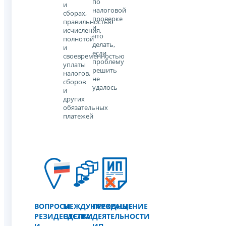
по
и
налоговой
сборах,
проверке
правильностью
и
исчисления,
что
полнотой
делать,
и
если
своевременностью
проблему
уплаты
решить
налогов,
не
сборов
удалось
и
других
обязательных
платежей
ВОПРОСЫ
МЕЖДУНАРОДНЫЕ
ПРЕКРАЩЕНИЕ
РЕЗИДЕНТСТВА
СДЕЛКИ
ДЕЯТЕЛЬНОСТИ