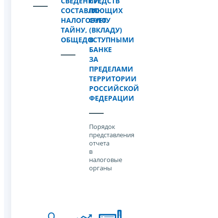
СВЕДЕНИЙ,
СРЕДСТВ
СОСТАВЛЯЮЩИХ
ПО
НАЛОГОВУЮ
СЧЕТУ
ТАЙНУ,
(ВКЛАДУ)
ОБЩЕДОСТУПНЫМИ
В
БАНКЕ
ЗА
ПРЕДЕЛАМИ
ТЕРРИТОРИИ
РОССИЙСКОЙ
ФЕДЕРАЦИИ
Порядок
представления
отчета
в
налоговые
органы