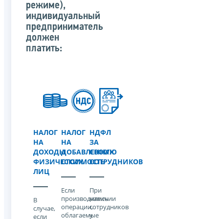
режиме),
индивидуальный
предприниматель
должен
платить:
НАЛОГ
НАЛОГ
НДФЛ
НА
НА
ЗА
ДОХОДЫ
ДОБАВЛЕННУЮ
СВОИХ
ФИЗИЧЕСКИХ
СТОИМОСТЬ
СОТРУДНИКОВ
ЛИЦ
Если
При
производились
наличии
В
операции,
сотрудников
случае,
облагаемые
у
если