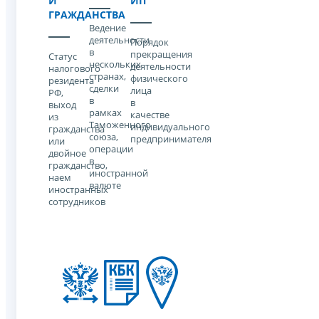
И
ИП
ГРАЖДАНСТВА
Ведение
деятельности
Порядок
в
прекращения
Статус
нескольких
деятельности
налогового
странах,
физического
резидента
сделки
лица
РФ,
в
в
выход
рамках
качестве
из
Таможенного
индивидуального
гражданства
союза,
предпринимателя
или
операции
двойное
в
гражданство,
иностранной
наем
валюте
иностранных
сотрудников