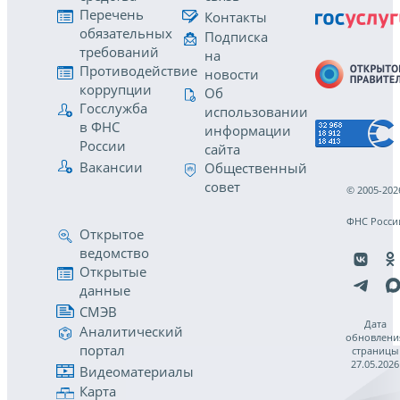
Перечень
Контакты
обязательных
Подписка
требований
на
Противодействие
новости
коррупции
Об
Госслужба
использовании
в ФНС
информации
России
сайта
Вакансии
Общественный
совет
© 2005-202
ФНС Росси
Открытое
ведомство
Открытые
данные
СМЭВ
Дата
Аналитический
обновлени
портал
страницы
27.05.2026
Видеоматериалы
Карта