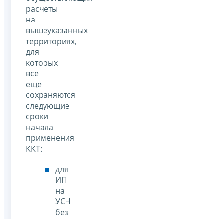
расчеты
на
вышеуказанных
территориях,
для
которых
все
еще
сохраняются
следующие
сроки
начала
применения
ККТ:
для
ИП
на
УСН
без