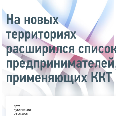
На новых
территориях
расширился списо
предпринимателей
применяющих ККТ
Дата
публикации:
04.06.2025