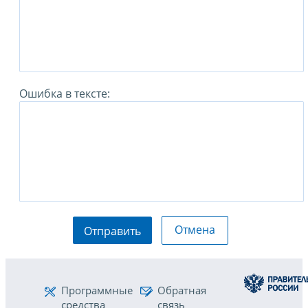
Ошибка в тексте:
Отмена
Отправить
Программные
Обратная
средства
связь