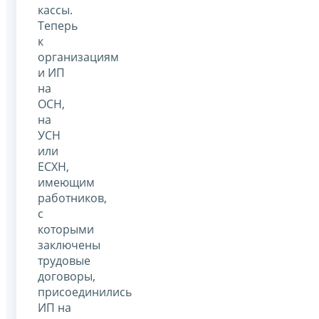
кассы.
Теперь
к
организациям
и ИП
на
ОСН,
на
УСН
или
ЕСХН,
имеющим
работников,
с
которыми
заключены
трудовые
договоры,
присоединились
ИП на