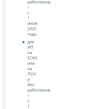
работников,
–
с
1
июля
2025
года;
для
ИП
на
ЕСХН
или
на
ПСН
и
без
работников
–
с
1