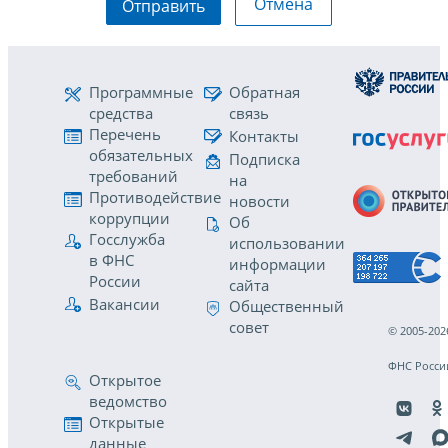
Отмена
Отправить
Программные
Обратная
средства
связь
Перечень
Контакты
обязательных
Подписка
требований
на
Противодействие
новости
коррупции
Об
Госслужба
использовании
в ФНС
информации
России
сайта
Вакансии
Общественный
совет
© 2005-202
ФНС Росси
Открытое
ведомство
Открытые
данные