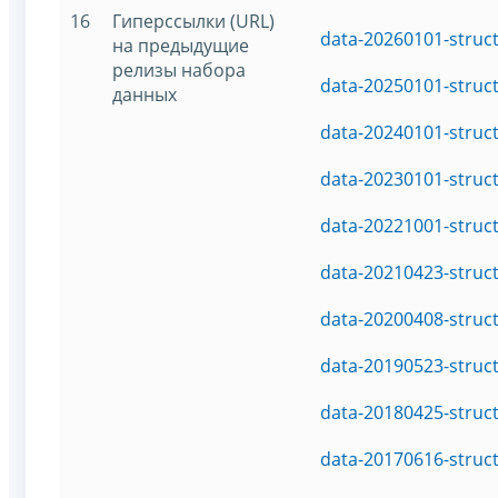
16
Гиперссылки (URL)
data-20260101-struc
на предыдущие
релизы набора
data-20250101-struc
данных
data-20240101-struc
data-20230101-struc
data-20221001-struc
data-20210423-struc
data-20200408-struc
data-20190523-struc
data-20180425-struc
data-20170616-struc