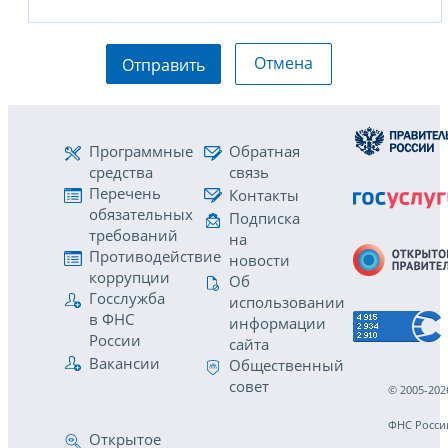
Отмена
Отправить
Программные
Обратная
средства
связь
Перечень
Контакты
обязательных
Подписка
требований
на
Противодействие
новости
коррупции
Об
Госслужба
использовании
в ФНС
информации
России
сайта
Вакансии
Общественный
совет
© 2005-202
ФНС Росси
Открытое