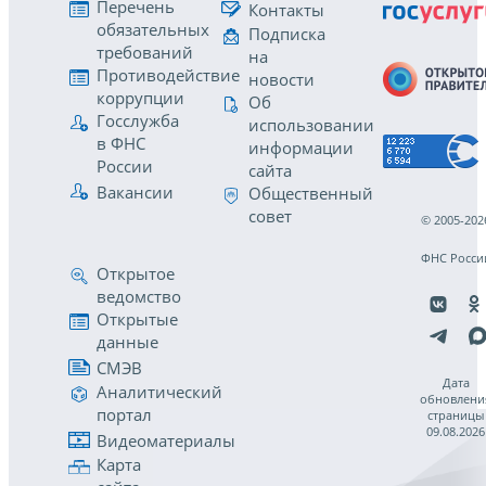
Перечень
Контакты
обязательных
Подписка
требований
на
Противодействие
новости
коррупции
Об
Госслужба
использовании
в ФНС
информации
России
сайта
Вакансии
Общественный
совет
© 2005-202
ФНС Росси
Открытое
ведомство
Открытые
данные
СМЭВ
Дата
Аналитический
обновлени
портал
страницы
09.08.2026
Видеоматериалы
Карта