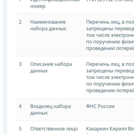
номер
2
Наименование
Перечень лиц, в по
набора данных
запрещены переводы
том числе электрон
по поручению физи
проведении лотере
3
Описание набора
Перечень лиц, в по
данных
запрещены переводы
том числе электрон
по поручению физи
проведении лотере
4
Владелец набора
ФНС России
данных
5
Ответственное лицо
Какаркин Кирилл В