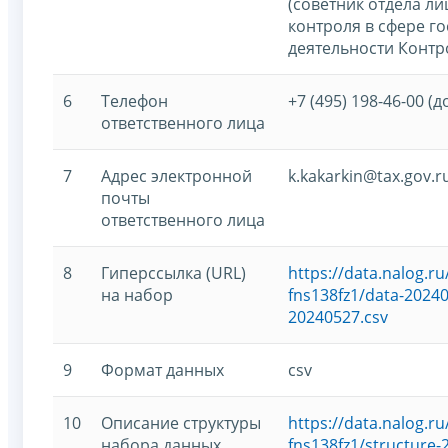
(советник отдела л
контроля в сфере г
деятельности Контр
6
Телефон
+7 (495) 198-46-00 (д
ответственного лица
7
Адрес электронной
k.kakarkin@tax.gov.r
почты
ответственного лица
8
Гиперссылка (URL)
https://data.nalog.
на набор
fns138fz1/data-20240
20240527.csv
9
Формат данных
csv
10
Описание структуры
https://data.nalog.
набора данных
fns138fz1/structure-