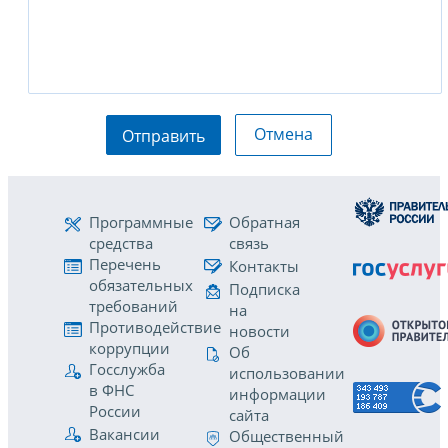
Отмена
Отправить
Программные
Обратная
средства
связь
Перечень
Контакты
обязательных
Подписка
требований
на
Противодействие
новости
коррупции
Об
Госслужба
использовании
в ФНС
информации
России
сайта
Вакансии
Общественный