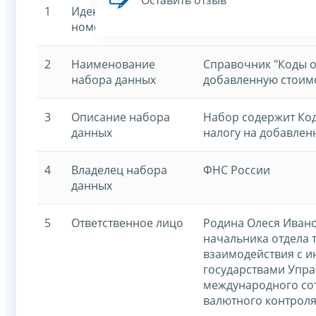
Оставить отзыв
1
Идентификационный
7707329152-opcodes
номер
2
Наименование
Справочник "Коды о
набора данных
добавленную стоим
3
Описание набора
Набор содержит Ко
данных
налогу на добавлен
4
Владелец набора
ФНС России
данных
5
Ответственное лицо
Родина Олеся Ивано
начальника отдела 
взаимодействия с 
государствами Упр
международного со
валютного контроля