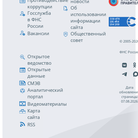
Противодействие
новости
коррупции
Об
Госслужба
использовании
в ФНС
информации
России
сайта
Вакансии
Общественный
совет
© 2005-202
ФНС Росси
Открытое
ведомство
Открытые
данные
СМЭВ
Дата
Аналитический
обновлени
портал
страницы
07.08.2026
Видеоматериалы
Карта
сайта
RSS