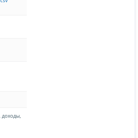
.csv
, доходы,