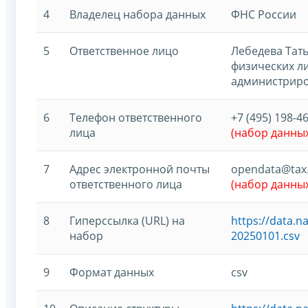
4
Владелец набора данных
ФНС России
5
Ответственное лицо
Лебедева Тат
физических л
администриро
6
Телефон ответственного
+7 (495) 198-46
лица
(набор данны
7
Адрес электронной почты
opendata@tax.
ответственного лица
(набор данны
8
Гиперссылка (URL) на
https://data.
набор
20250101.csv
9
Формат данных
csv