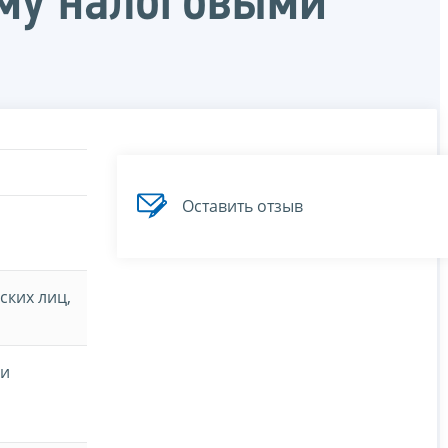
му налоговыми
Оставить отзыв
ских лиц,
ми
и