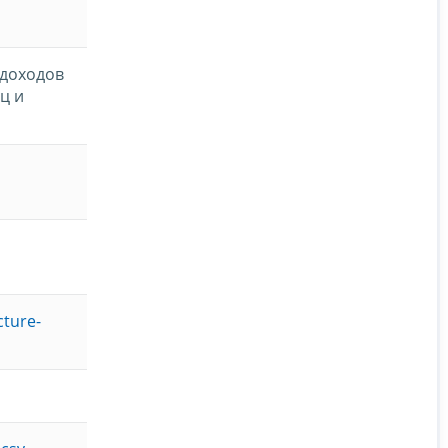
 доходов
ц и
cture-