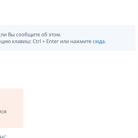
сли Вы сообщите об этом.
цию клавиш: Ctrl + Enter или нажмите
сюда
.
тся
ФНС