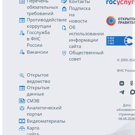
Перечень
Контакты
обязательных
Подписка
требований
на
Противодействие
новости
коррупции
Об
Госслужба
использовании
в ФНС
информации
России
сайта
Вакансии
Общественный
совет
© 2005-202
ФНС Росси
Открытое
ведомство
Открытые
данные
СМЭВ
Дата
Аналитический
обновлени
портал
страницы
08.08.2026
Видеоматериалы
Карта
сайта