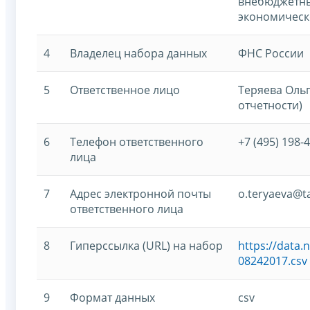
внебюджетны
экономическ
4
Владелец набора данных
ФНС России
5
Ответственное лицо
Теряева Ольг
отчетности)
6
Телефон ответственного
+7 (495) 198-4
лица
7
Адрес электронной почты
o.teryaeva@ta
ответственного лица
8
Гиперссылка (URL) на набор
https://data.
08242017.csv
9
Формат данных
csv