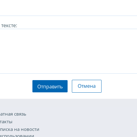
тексте:
Отмена
Отправить
атная связь
такты
писка на новости
использовании