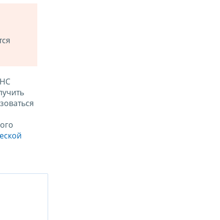
тся
ФНС
лучить
зоваться
ого
ческой