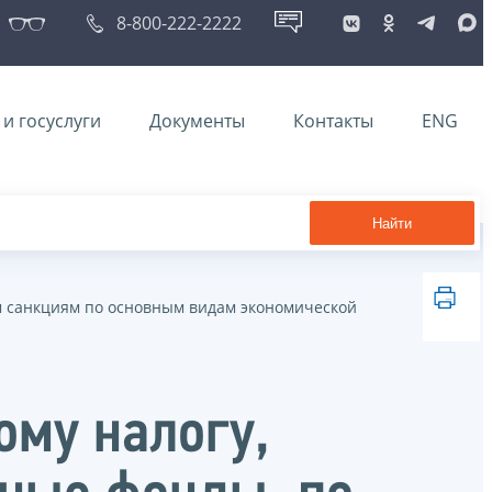
8-800-222-2222
и госуслуги
Документы
Контакты
ENG
Найти
м санкциям по основным видам экономической
ому налогу,