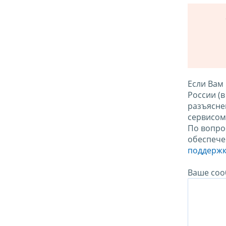
Если Вам
России (
разъясне
сервисо
По вопро
обеспече
поддержк
Ваше соо