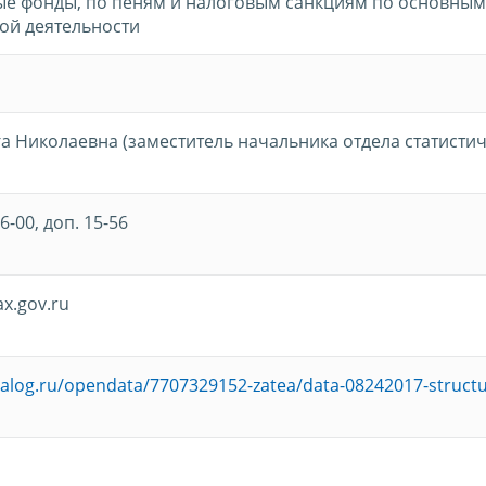
е фонды, по пеням и налоговым санкциям по основным
ой деятельности
а Николаевна (заместитель начальника отдела статисти
6-00, доп. 15-56
x.gov.ru
nalog.ru/opendata/7707329152-zatea/data-08242017-structu