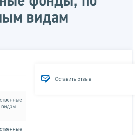
ные фонды, по
вным видам
Оставить отзыв
рственные
 видам
рственные