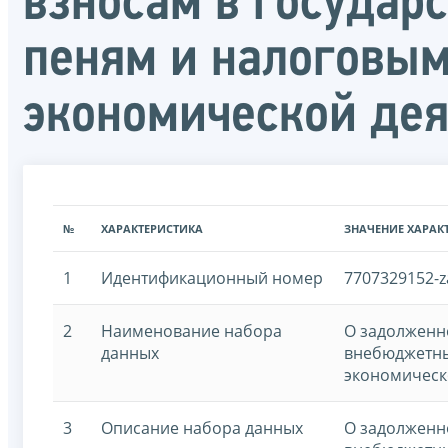
взносам в государ
пеням и налоговым
экономической дея
№
ХАРАКТЕРИСТИКА
ЗНАЧЕНИЕ ХАРАК
1
Идентификационный номер
7707329152-z
2
Наименование набора
О задолженн
данных
внебюджетны
экономическ
3
Описание набора данных
О задолженн