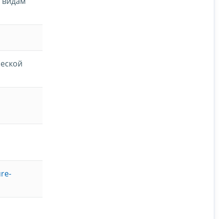
 видам
ческой
re-