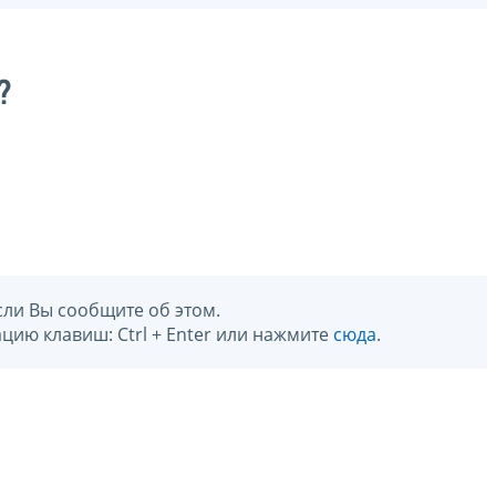
?
сли Вы сообщите об этом.
цию клавиш: Ctrl + Enter или нажмите
сюда
.