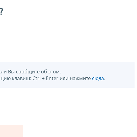
?
сли Вы сообщите об этом.
цию клавиш: Ctrl + Enter или нажмите
сюда
.