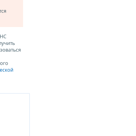
тся
ФНС
лучить
зоваться
ого
ческой