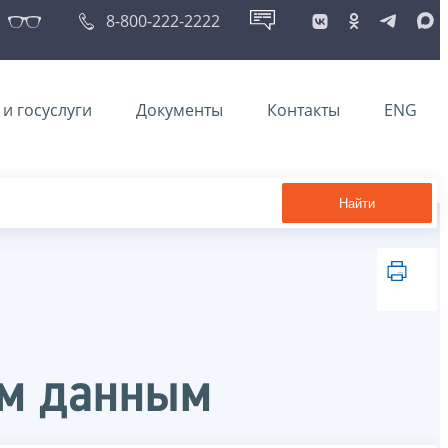
8-800-222-2222
и госуслуги
Документы
Контакты
ENG
Найти
ым данным