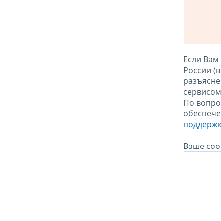
Если Вам
России (
разъясне
сервисо
По вопро
обеспече
поддержк
Ваше соо