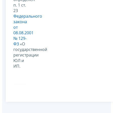
п. 1 ст.
23
Федерального
закона
от
08.08.2001
№ 129-
ФЗ
«О
государственной
регистрации
ЮЛ и
ИП.