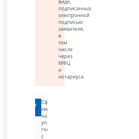
виде,
подписанных
электронной
подписью
заявителя,
в
том
числе
через
МФЦ
и
нотариуса.
Сформировать
Перейти
квитанцию
на
уплату
госпошлины
с