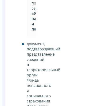
помощью
сервиса:
«Уплата
налогов
и
пошлин»
документ,
подтверждающий
представление
сведений
в
территориальный
орган
Фонда
пенсионного
и
социального
страхования