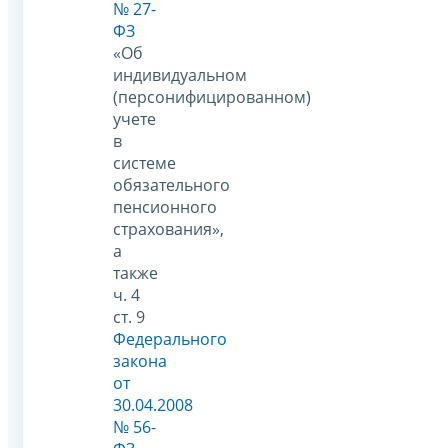
№ 27-
ФЗ
«Об
индивидуальном
(персонифицированном)
учете
в
системе
обязательного
пенсионного
страхования»,
а
также
ч. 4
ст. 9
Федерального
закона
от
30.04.2008
№ 56-