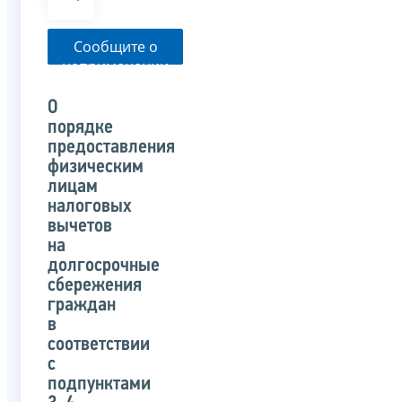
Сообщите о
неприменении
налоговым
органом
О
указанного
порядке
письма
предоставления
физическим
лицам
налоговых
вычетов
на
долгосрочные
сбережения
граждан
в
соответствии
с
подпунктами