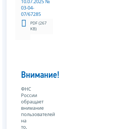
10.07.2025 №
03-04-
07/67285
PDF (267
KB)
Внимание!
ФНС
России
обращает
внимание
пользователей
на
то,