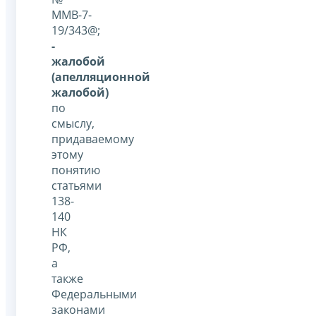
ММВ-7-
19/343@;
-
жалобой
(апелляционной
жалобой)
по
смыслу,
придаваемому
этому
понятию
статьями
138-
140
НК
РФ,
а
также
Федеральными
законами