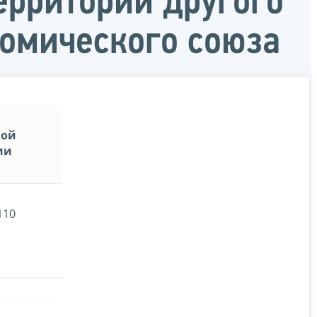
ерритории другого
номического союза
ной
ии
110