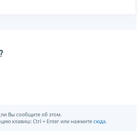
?
сли Вы сообщите об этом.
цию клавиш: Ctrl + Enter или нажмите
сюда
.