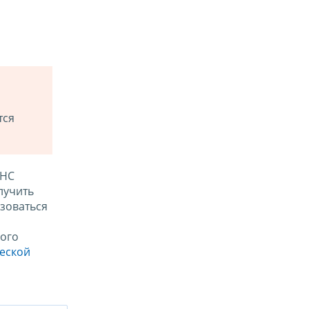
тся
ФНС
лучить
зоваться
ого
ческой