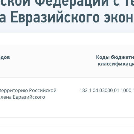
ской Федерации с т
на Евразийского эко
одов
Коды бюджет
классификац
 территорию Российской
182 1 04 03000 01 1000 
члена Евразийского