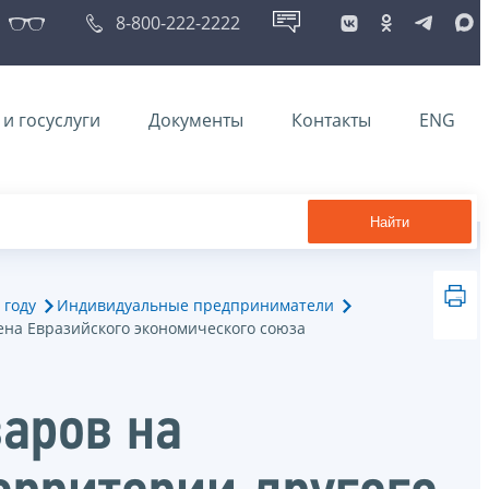
8-800-222-2222
и госуслуги
Документы
Контакты
ENG
Найти
 году
Индивидуальные предприниматели
ена Евразийского экономического союза
аров на