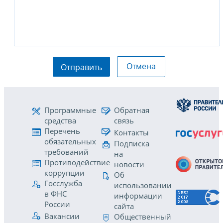
Отмена
Отправить
Программные
Обратная
средства
связь
Перечень
Контакты
обязательных
Подписка
требований
на
Противодействие
новости
коррупции
Об
Госслужба
использовании
в ФНС
информации
России
сайта
Вакансии
Общественный