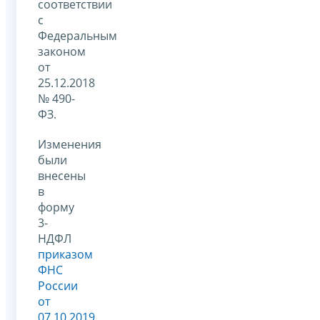
соответствии
с
Федеральным
законом
от
25.12.2018
№ 490-
ФЗ.
Изменения
были
внесены
в
форму
3-
НДФЛ
приказом
ФНС
России
от
07.10.2019