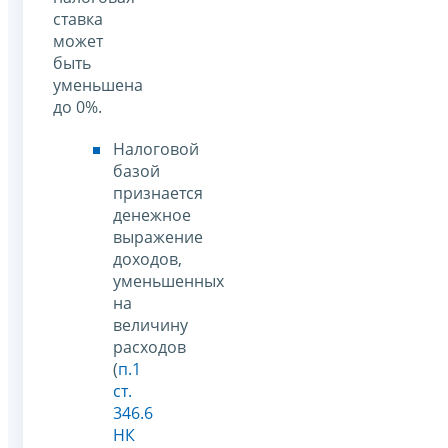
ставка
может
быть
уменьшена
до 0%.
Налоговой
базой
признается
денежное
выражение
доходов,
уменьшенных
на
величину
расходов
(
п.1
ст.
346.6
НК