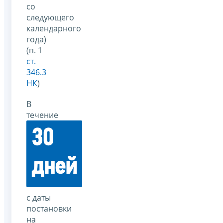
со
следующего
календарного
года)
(п. 1
ст.
346.3
НК
)
В
течение
30
дней
с даты
постановки
на