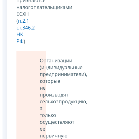
признаются
налогоплательщиками
ЕСХН
(
п.2.1
ст.346.2
НК
РФ
)
Организации
(индивидуальные
предприниматели),
которые
не
производят
сельхозпродукцию,
а
только
осуществляют
ее
первичную