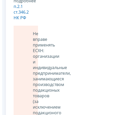
подробнее
п.2.1
ст.346.2
НК РФ
Не
вправе
применять
ЕСХН:
организации
и
индивидуальные
предприниматели,
занимающиеся
производством
подакцизных
товаров
(за
исключением
подакцизного