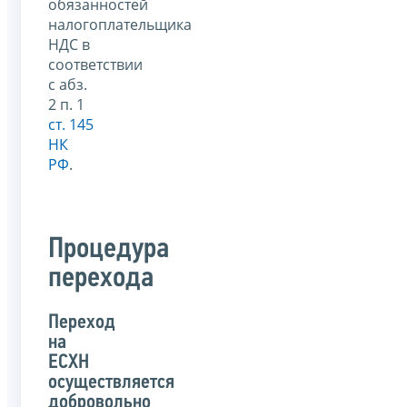
обязанностей
налогоплательщика
НДС в
соответствии
с абз.
2 п. 1
ст. 145
НК
РФ
.
Процедура
перехода
Переход
на
ЕСХН
осуществляется
добровольно