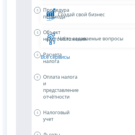
Процедура
Создай свой бизнес
перехода
Объект
Часто задаваемые вопросы
налогообложения
Расчета
Все сервисы
налога
Оплата налога
и
представление
отчётности
Налоговый
учет
Льготы