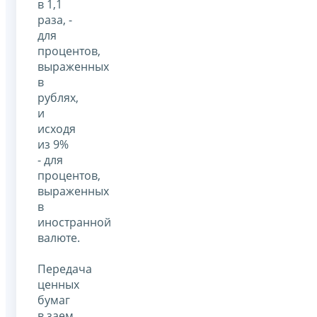
в 1,1
раза, -
для
процентов,
выраженных
в
рублях,
и
исходя
из 9%
- для
процентов,
выраженных
в
иностранной
валюте.
Передача
ценных
бумаг
в заем