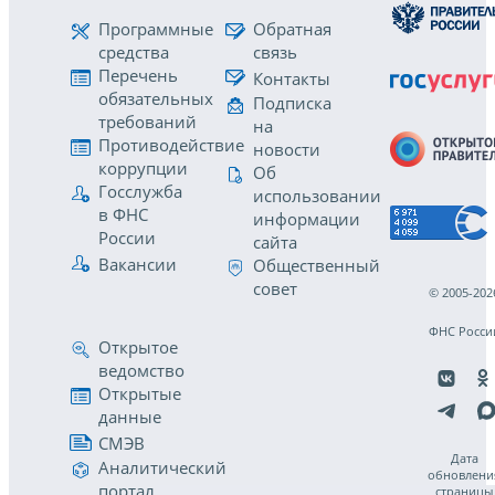
Программные
Обратная
средства
связь
Перечень
Контакты
обязательных
Подписка
требований
на
Противодействие
новости
коррупции
Об
Госслужба
использовании
в ФНС
информации
России
сайта
Вакансии
Общественный
совет
© 2005-202
ФНС Росси
Открытое
ведомство
Открытые
данные
СМЭВ
Дата
Аналитический
обновлени
портал
страницы