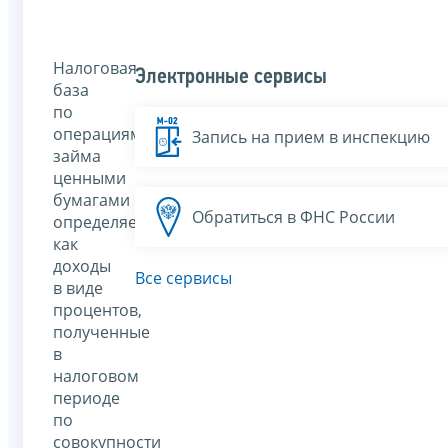
Налоговая
Электронные сервисы
база
по
операциям
Запись на прием в инспекцию
займа
ценными
бумагами
Обратиться в ФНС России
определяется
как
доходы
Все сервисы
в виде
процентов,
полученные
в
налоговом
периоде
по
совокупности