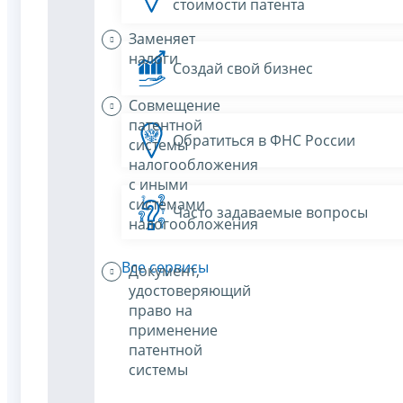
стоимости патента
Заменяет
налоги
Создай свой бизнес
Совмещение
патентной
Обратиться в ФНС России
системы
налогообложения
с иными
системами
Часто задаваемые вопросы
налогообложения
Все сервисы
Документ,
удостоверяющий
право на
применение
патентной
системы