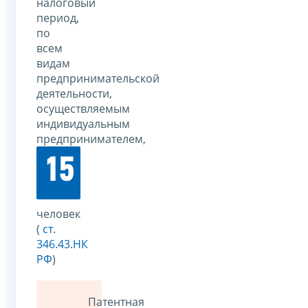
налоговый
период,
по
всем
видам
предпринимательской
деятельности,
осуществляемым
индивидуальным
предпринимателем,
15
человек
(
ст.
346.43.НК
РФ
)
Патентная