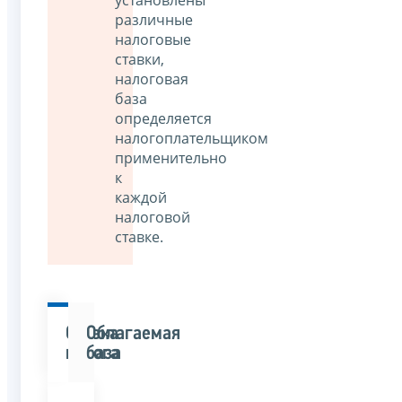
установлены
различные
налоговые
ставки,
налоговая
база
определяется
налогоплательщиком
применительно
к
каждой
налоговой
ставке.
Ставка
Облагаемая
налога
база