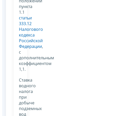
положений
пункта
1.1
статьи
333.12
Налогового
кодекса
Российской
Федерации
,
с
дополнительным
коэффициентом
1,1.
Ставка
водного
налога
при
добыче
подземных
вод