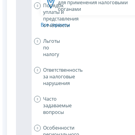
для применения налоговыми
Порядок
органами
уплаты и
представления
Все сервисы
отчётности
Льготы
по
налогу
Ответственность
за налоговые
нарушения
Часто
задаваемые
вопросы
Особенности
регионального