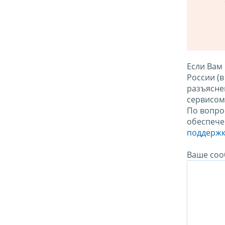
Если Вам
России (
разъясне
сервисо
По вопро
обеспече
поддержк
Ваше соо