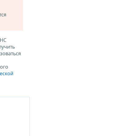
тся
ФНС
лучить
зоваться
ого
ческой