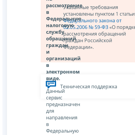
рассмотрение
Указанные требования
в
установлены пунктом 1 статьи
Федеральную
Федерального закона от
налоговую
02.05.2006 № 59-ФЗ
«О порядк
службу
рассмотрения обращений
обращений
граждан Российской
граждан
Федерации».
и
организаций
в
электронном
виде.
Техническая поддержка
Данный
сервис
предназначен
для
направления
в
Федеральную