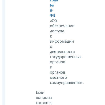
года
№
8-
ФЗ
«Об
обеспечении
доступа
к
информации
о
деятельности
государственных
органов
и
органов
местного
самоуправления».
Если
вопросы
касаются