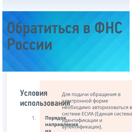
Обратиться в ФНС
России
Условия
Для подачи обращения в
электронной форме
использования
необходимо авторизоваться 
системе ЕСИА (Единая систем
Порядок
идентификации и
направления
аутентификации).
на