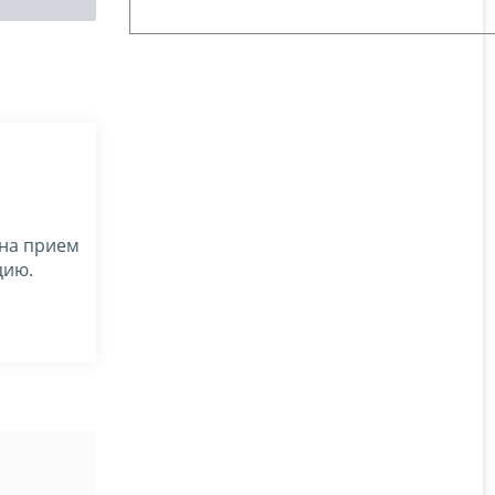
 на прием
цию.