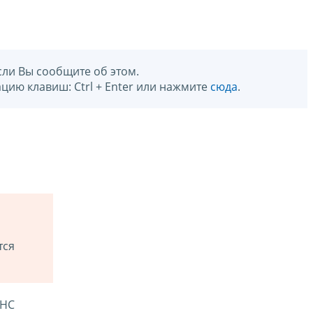
сли Вы сообщите об этом.
цию клавиш: Ctrl + Enter или нажмите
сюда
.
тся
ФНС