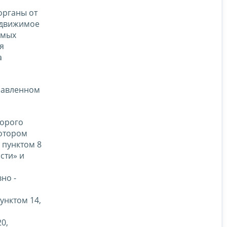
органы от
едвижимое
емых
я
а
правленном
торого
котором
 пунктом 8
сти» и
но -
унктом 14,
,
0,