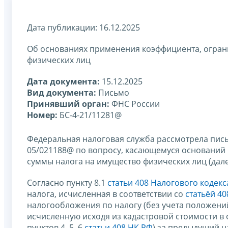
Дата публикации: 16.12.2025
Об основаниях применения коэффициента, огра
физических лиц
Дата документа:
15.12.2025
Вид документа:
Письмо
Принявший орган:
ФНС России
Номер:
БС-4-21/11281@
Федеральная налоговая служба рассмотрела письм
05/021188@ по вопросу, касающемуся оснований
суммы налога на имущество физических лиц (далее
Согласно пункту 8.1
статьи 408 Налогового кодек
налога, исчисленная в соответствии со
статьёй 4
налогообложения по налогу (без учета положений 
исчисленную исходя из кадастровой стоимости в
пунктов 4, 5, 6
статьи 408 НК РФ
) за предыдущий н