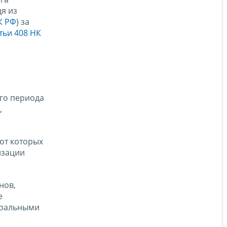
я из
К РФ
) за
тьи 408 НК
ого периода
,
от которых
изации
нов,
е
деральными