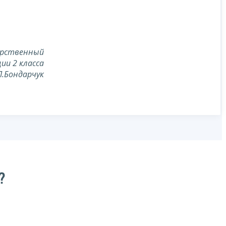
арственный
ии 2 класса
Л.Бондарчук
?