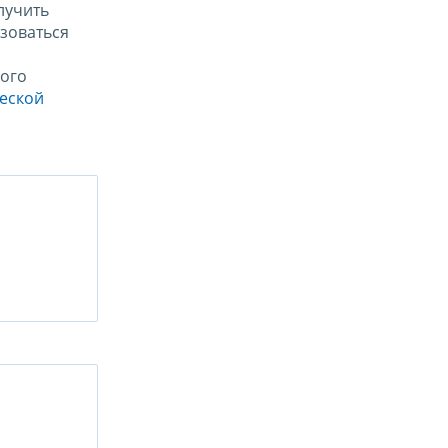
лучить
зоваться
ого
ческой