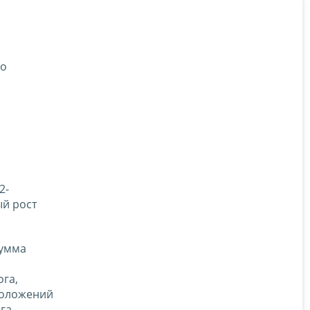
во
2-
й рост
сумма
ога,
положений
га