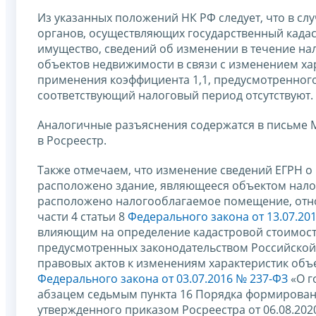
Из указанных положений НК РФ следует, что в сл
органов, осуществляющих государственный кадас
имущество, сведений об изменении в течение на
объектов недвижимости в связи с изменением ха
применения коэффициента 1,1, предусмотренного
соответствующий налоговый период отсутствуют.
Аналогичные разъяснения содержатся в письме М
в Росреестр.
Также отмечаем, что изменение сведений ЕГРН о 
расположено здание, являющееся объектом налог
расположено налогооблагаемое помещение, относ
части 4 статьи 8
Федерального закона от 13.07.20
влияющим на определение кадастровой стоимости
предусмотренных законодательством Российской 
правовых актов к изменениям характеристик объе
Федерального закона от 03.07.2016 № 237-ФЗ
«О г
абзацем седьмым пункта 16 Порядка формирован
утвержденного приказом Росреестра от 06.08.202