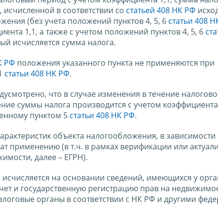
, исчисленной в соответствии со
статьей 408 НК РФ
исход
жения (без учета положений пунктов 4, 5, 6
статьи 408 Н
нта 1,1, а также с учетом положений пунктов 4, 5, 6
ста
рый исчисляется сумма налога.
К РФ
положения указанного пункта не применяются при
.1
статьи 408 НК РФ
.
дусмотрено, что в случае изменения в течение налогов
ние суммы налога производится с учетом коэффициента
ленному пунктом 5
статьи 408 НК РФ
.
арактеристик объекта налогообложения, в зависимости 
т применению (в т.ч. в рамках верификации или актуал
имости, далее – ЕГРН).
 исчисляется на основании сведений, имеющихся у орга
чет и государственную регистрацию прав на недвижимо
налоговые органы в соответствии с НК РФ и другими фе