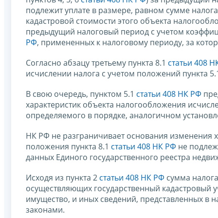
подлежит уплате в размере, равном сумме налога
кадастровой стоимости этого объекта налогообло
предыдущий налоговый период с учетом коэффицие
РФ
, примененных к налоговому периоду, за кото
Согласно абзацу третьему пункта 8.1
статьи 408 Н
исчислении налога с учетом положений пункта 5
В свою очередь, пунктом 5.1
статьи 408 НК РФ
пре
характеристик объекта налогообложения исчисле
определяемого в порядке, аналогичном установ
НК РФ не разграничивает основания изменения х
положения пункта 8.1
статьи 408 НК РФ
не подлежа
данных Единого государственного реестра недвиж
Исходя из пункта 2
статьи 408 НК РФ
сумма налога
осуществляющих государственный кадастровый у
имущество, и иных сведений, представленных в 
законами.