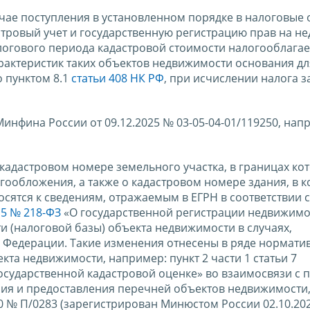
учае поступления в установленном порядке в налоговые 
тровый учет и государственную регистрацию прав на н
логового периода кадастровой стоимости налогооблага
рактеристик таких объектов недвижимости основания дл
 пунктом 8.1
статьи 408 НК РФ
, при исчислении налога з
инфина России от 09.12.2025 № 03-05-04-01/119250, на
кадастровом номере земельного участка, в границах ко
ообложения, а также о кадастровом номере здания, в 
ятся к сведениям, отражаемым в ЕГРН в соответствии с
15 № 218-ФЗ
«О государственной регистрации недвижимо
 (налоговой базы) объекта недвижимости в случаях,
Федерации. Такие изменения отнесены в ряде норматив
кта недвижимости, например: пункт 2 части 1 статьи 7
осударственной кадастровой оценке» во взаимосвязи с п
ия и предоставления перечней объектов недвижимости
0 № П/0283 (зарегистрирован Минюстом России 02.10.202