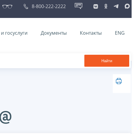
8-800-222-2222
и госуслуги
Документы
Контакты
ENG
Найти
1@