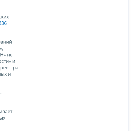
ских
336
ваний
»,
РН» не
сти» и
 реестра
ных и
-
ивает
ных