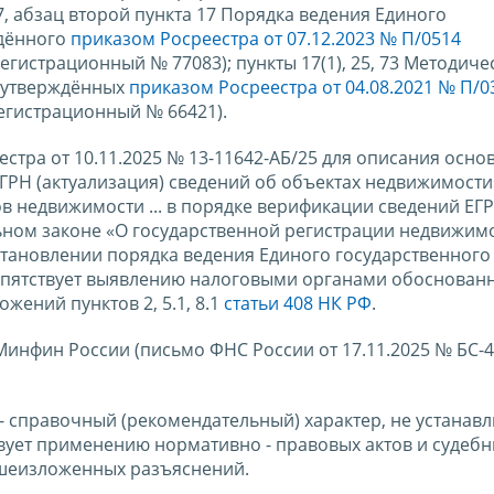
7, абзац второй пункта 17 Порядка ведения Единого
ждённого
приказом Росреестра от 07.12.2023 № П/0514
гистрационный № 77083); пункты 17(1), 25, 73 Методиче
, утверждённых
приказом Росреестра от 04.08.2021 № П/0
егистрационный № 66421).
тра от 10.11.2025 № 13-11642-АБ/25 для описания осно
ГРН (актуализация) сведений об объектах недвижимости
ов недвижимости ... в порядке верификации сведений ЕГ
ом законе «О государственной регистрации недвижимо
установлении порядка ведения Единого государственного
епятствует выявлению налоговыми органами обоснован
жений пунктов 2, 5.1, 8.1
статьи 408 НК РФ
.
инфин России (письмо ФНС России от 17.11.2025 № БС-4
 справочный (рекомендательный) характер, не устанавл
вует применению нормативно - правовых актов и судеб
ышеизложенных разъяснений.