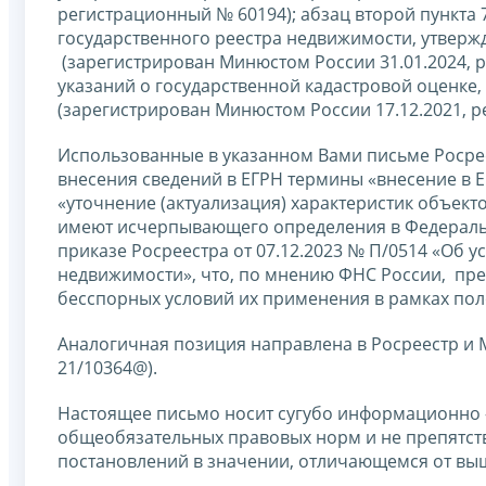
регистрационный № 60194); абзац второй пункта 
государственного реестра недвижимости, утвер
(зарегистрирован Минюстом России 31.01.2024, ре
указаний о государственной кадастровой оценке
(зарегистрирован Минюстом России 17.12.2021, р
Использованные в указанном Вами письме Росреес
внесения сведений в ЕГРН термины «внесение в Е
«уточнение (актуализация) характеристик объект
имеют исчерпывающего определения в Федеральн
приказе Росреестра от 07.12.2023 № П/0514 «Об 
недвижимости», что, по мнению ФНС России, пр
бесспорных условий их применения в рамках поло
Аналогичная позиция направлена в Росреестр и М
21/10364@).
Настоящее письмо носит сугубо информационно -
общеобязательных правовых норм и не препятст
постановлений в значении, отличающемся от в