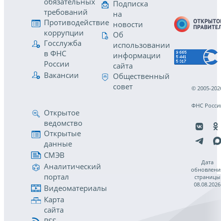
обязательных
Подписка
требований
на
Противодействие
новости
коррупции
Об
Госслужба
использовании
в ФНС
информации
России
сайта
Вакансии
Общественный
совет
© 2005-202
ФНС Росси
Открытое
ведомство
Открытые
данные
СМЭВ
Дата
Аналитический
обновлени
портал
страницы
08.08.2026
Видеоматериалы
Карта
сайта