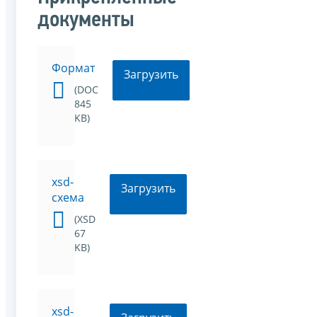
документы
Формат
Загрузить
(DOC
845
KB)
xsd-
Загрузить
схема
(XSD
67
KB)
xsd-