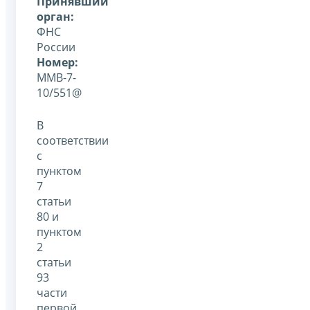
Принявший
орган:
ФНС
России
Номер:
ММВ-7-
10/551@
В
соответствии
с
пунктом
7
статьи
80 и
пунктом
2
статьи
93
части
первой